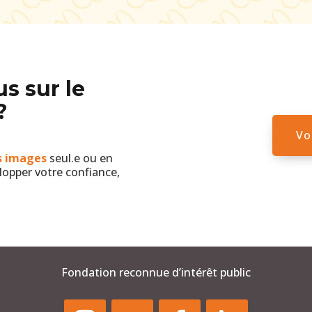
us sur le
?
Vo
es images
seul.e ou en
lopper votre confiance,
Fondation reconnue d’intérêt public