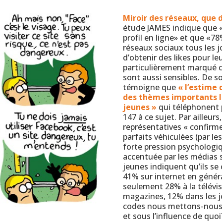
Miroir des réseaux, que d
étude JAMES indique que 
profil en ligne» et que «78
réseaux sociaux tous les jo
d’obtenir des likes pour leu
particulièrement marqué ch
sont aussi sensibles. De s
témoigne que
« l’estime 
des thèmes importants l
jeunes »
qui téléphonent p
147 à ce sujet. Par ailleur
représentatives « confirm
parfaits véhiculées (par l
forte pression psychologiq
accentuée par les médias s
jeunes indiquent qu’ils s
41% sur internet en génér
seulement 28% à la télévis
magazines, 12% dans les j
codes nous mettons-nous 
et sous l’influence de quoi