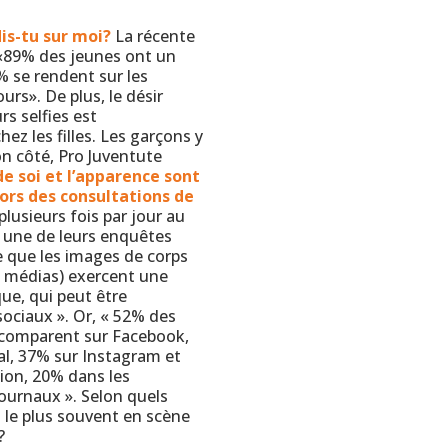
is-tu sur moi?
La récente
«89% des jeunes ont un
% se rendent sur les
urs». De plus, le désir
rs selfies est
ez les filles. Les garçons y
on côté, Pro Juventute
de soi et l’apparence sont
ors des consultations de
lusieurs fois par jour au
s, une de leurs enquêtes
e que les images de corps
es médias) exercent une
ue, qui peut être
ociaux ». Or, « 52% des
e comparent sur Facebook,
al, 37% sur Instagram et
ion, 20% dans les
ournaux ». Selon quels
le plus souvent en scène
?