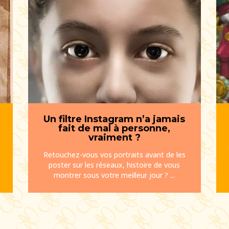
Un filtre Instagram n’a jamais
fait de mal à personne,
vraiment ?
Retouchez-vous vos portraits avant de les
poster sur les réseaux, histoire de vous
montrer sous votre meilleur jour ? ...